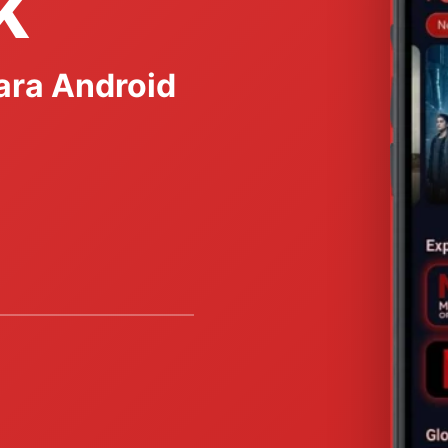
K
ara Android